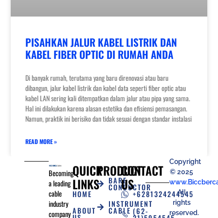
PISAHKAN JALUR KABEL LISTRIK DAN
KABEL FIBER OPTIC DI RUMAH ANDA
Di banyak rumah, terutama yang baru direnovasi atau baru
dibangun, jalur kabel listrik dan kabel data seperti fiber optic atau
kabel LAN sering kali ditempatkan dalam jalur atau pipa yang sama.
Hal ini dilakukan karena alasan estetika dan efisiensi pemasangan.
Namun, praktik ini berisiko dan tidak sesuai dengan standar instalasi
READ MORE »
Copyright
QUICK
PRODUCT
CONTACT
© 2025
Becoming
LINKS
BARE
US
www.Biccberc
a leading
CONDUCTOR
All
cable
HOME
+6281324244545
rights
INSTRUMENT
industry
ABOUT
CABLE
(62-
reserved.
company
US
21)5954545